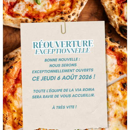
+324 247 47 76
Chaussée de tongres, 516
4000 LIEGE
HORAIRE D'OUVERTURE
Ouvert tous les jours
12h00 à 14h00 et
de 18h00 à
22h30
sauf les mercredis et jeudi
s
Fermé Samedi midi