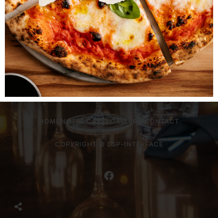
Commander avec Take-Away
HOME
NOTRE CARTE
GALLERIE
CONTACT
COPYRIGHT © DSP-INTERFACE