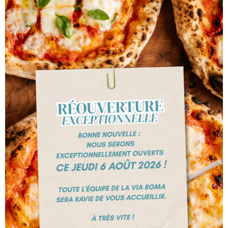
15.50€
MARGHERITA
Origan
11.00€
CARRETTIERA
Salami
P.,Olives,Oignons,Poivrons,Anchois
14.50€
SOLO MIO
Jambon, Salami, Oeufs
13.00€
QUATTRO STAGIONI