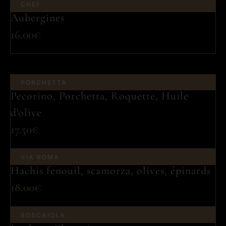
CHEF
Aubergines
16.00€
PORCHETTA
Pecorino, Porchetta, Roquette, Huile
d'olive
17.50€
VIA ROMA
Hachis fenouil, scamorza, olives, épinards
18.00€
BOSCAIOLA