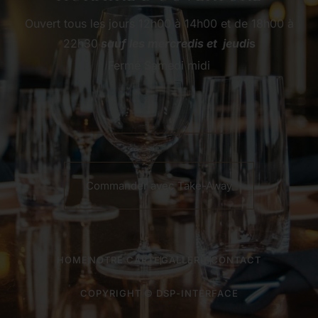
Ouvert tous les jours
12h00 à 14h00 et
de 18h00 à
22h30
sauf les mercredis et jeudi
s
Fermé Samedi midi
Commander avec Take-Away
HOME
NOTRE CARTE
GALLERIE
CONTACT
COPYRIGHT © DSP-INTERFACE