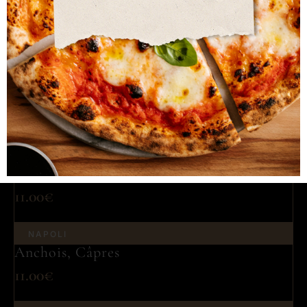
Jambon,Champ.,Artichauts,Poivrons
15.50€
CAPRICCIOSA
Jambon, Olives, Artichauts, Champignons
14.50€
PROSCIUTTO
Jambon
11.00€
NAPOLI
Anchois, Câpres
11.00€