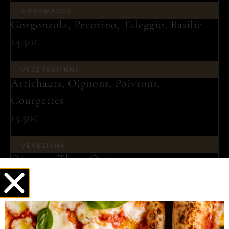
4 FROMAGES
Gorgonzola, Pecorino, Taleggio, Basilic
14.50€
VEGETARIENNE
Artichauts, Oignons, Poivrons,
Courgettes
15.50€
VENEZIANA
Oignons, Thon, Origan
14.50€
MAISON
Pancetta,Champ,Poivrons,Courgettes,Ail