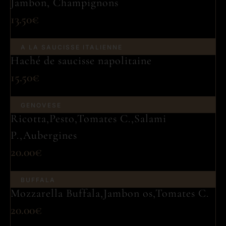
Jambon, Champignons
13.50€
A LA SAUCISSE ITALIENNE
Haché de saucisse napolitaine
15.50€
GENOVESE
Ricotta,Pesto,Tomates C.,Salami
P.,Aubergines
20.00€
BUFFALA
Mozzarella Buffala,Jambon os,Tomates C.
20.00€