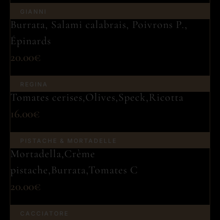
GIANNI
Burrata, Salami calabrais, Poivrons P.,
Épinards
20.00€
REGINA
Tomates cerises,Olives,Speck,Ricotta
16.00€
PISTACHE & MORTADELLE
Mortadella,Crème
pistache,Burrata,Tomates C
20.00€
CACCIATORE