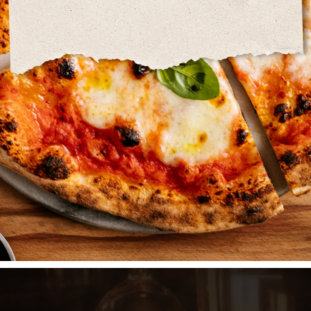
Commander avec Take-Away
HOME
NOTRE CARTE
GALLERIE
CONTACT
COPYRIGHT © DSP-INTERFACE