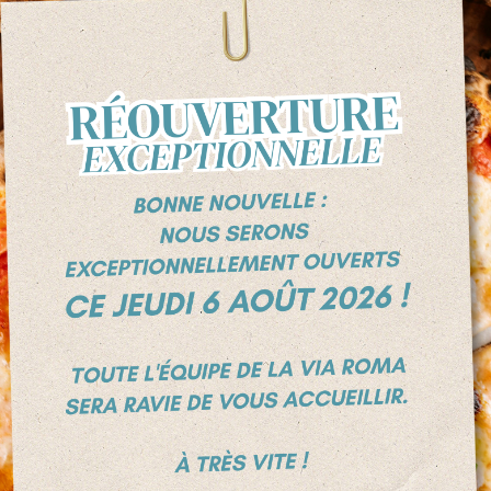
+324 247 47 76
Chaussée de tongres, 516
4000 LIEGE
HORAIRE D'OUVERTURE
Ouvert tous les jours
12h00 à 14h00 et
de 18h00 à
22h30
sauf les mercredis et jeudi
s
Fermé Samedi midi