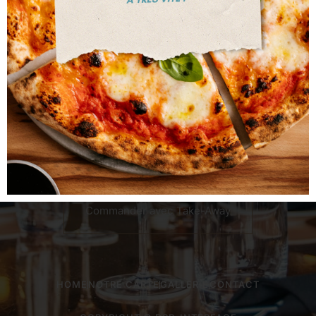
HORAIRE D'OUVERTURE
Ouvert tous les jours
12h00 à 14h00 et
de 18h00 à
22h30
sauf les mercredis et jeudi
s
Fermé Samedi midi
Commander avec Take-Away
HOME
NOTRE CARTE
GALLERIE
CONTACT