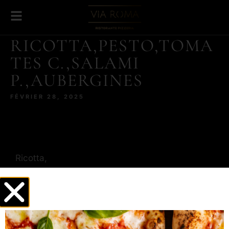
RICOTTA,PESTO,TOMA
TES C.,SALAMI
P.,AUBERGINES
FÉVRIER 28, 2025
Ricotta,
Pesto,
Tomates cerise,
Salami piquant,
Aubergines,