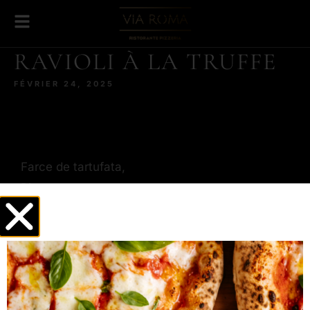
RAVIOLI À LA TRUFFE
FÉVRIER 24, 2025
Farce de tartufata,
Ricotta,
Pecorino,
Copeaux de parmesan