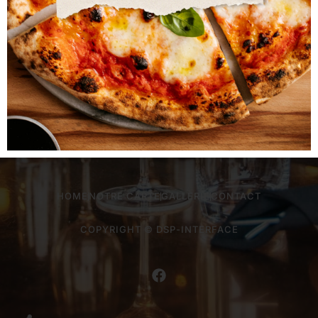
Fermé Samedi midi
Commander avec Take-Away
HOME
NOTRE CARTE
GALLERIE
CONTACT
COPYRIGHT © DSP-INTERFACE