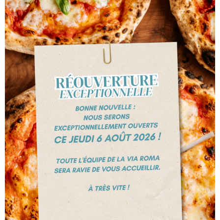
+324 247 47 76
Chaussée de tongres, 516
4000 LIEGE
HORAIRE D'OUVERTURE
Ouvert tous les jours
12h00 à 14h00 et
de 18h00 à
22h30
sauf les mercredis et jeudi
s