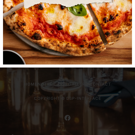
Fermé Samedi midi
Commander avec Take-Away
HOME
NOTRE CARTE
GALLERIE
CONTACT
COPYRIGHT © DSP-INTERFACE