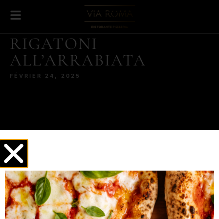
RIGATONI
ALL’ARRABIATA
FÉVRIER 24, 2025
Tomate cerise,
Olives noires,
Piquant