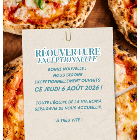
+324 247 47 76
Chaussée de tongres, 516
4000 LIEGE
HORAIRE D'OUVERTURE
Ouvert tous les jours
12h00 à 14h00 et
de 18h00 à
22h30
sauf les mercredis et jeudi
s