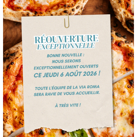
+324 247 47 76
Chaussée de tongres, 516
4000 LIEGE
HORAIRE D'OUVERTURE
Ouvert tous les jours
12h00 à 14h00 et
de 18h00 à
22h30
sauf les mercredis et jeudi
s
Fermé Samedi midi