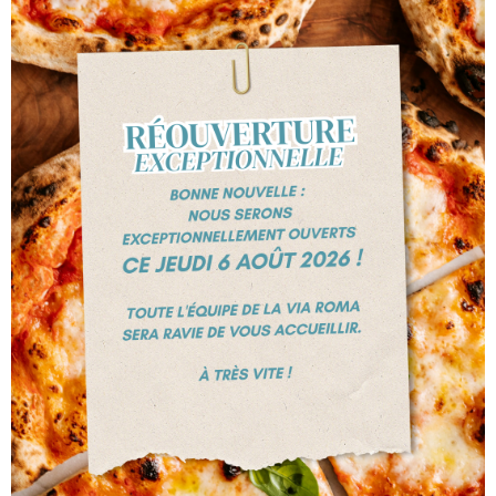
+324 247 47 76
Chaussée de tongres, 516
4000 LIEGE
HORAIRE D'OUVERTURE
Ouvert tous les jours
12h00 à 14h00 et
de 18h00 à
22h30
sauf les mercredis et jeudi
s
Fermé Samedi midi